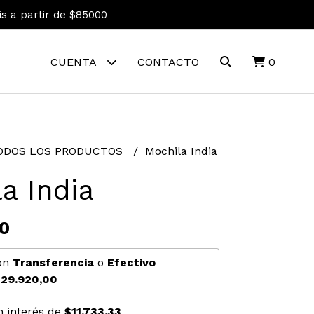
is a partir de $85000
CUENTA
CONTACTO
0
ODOS LOS PRODUCTOS
Mochila India
a India
0
on
Transferencia
o
Efectivo
29.920,00
n interés de
$11.733,33