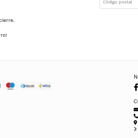
cierre.
ro!
N
C