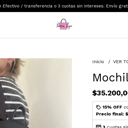
Efectivo / transferencia o 3 cuotas sin intereses. Envío grat
Inicio
VER T
Mochil
$35.200,0
15% OFF
c
Precio final:
$
3
cuotas si