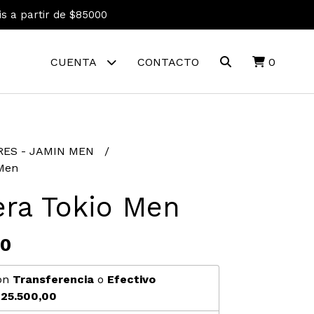
is a partir de $85000
CUENTA
CONTACTO
0
ES - JAMIN MEN
 Men
era Tokio Men
00
on
Transferencia
o
Efectivo
25.500,00