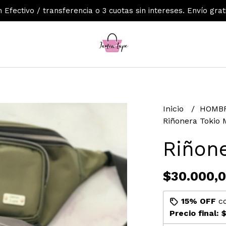
Efectivo / transferencia o 3 cuotas sin intereses. Envío grat
Inicio
HOMBR
Riñonera Tokio
Riñon
$30.000,
15% OFF
c
Precio final:
$