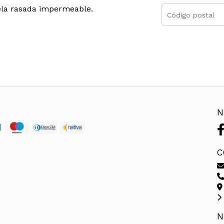
ela rasada impermeable.
N
C
N