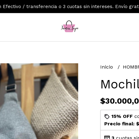
Efectivo / transferencia o 3 cuotas sin intereses. Envío grat
Inicio
HOMBR
Mochi
$30.000,
15% OFF
c
Precio final:
$
3
cuotas si