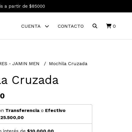
is a partir de $85000
CUENTA
CONTACTO
0
ES - JAMIN MEN
Mochila Cruzada
la Cruzada
00
on
Transferencia
o
Efectivo
25.500,00
n interés de
$10.000,00