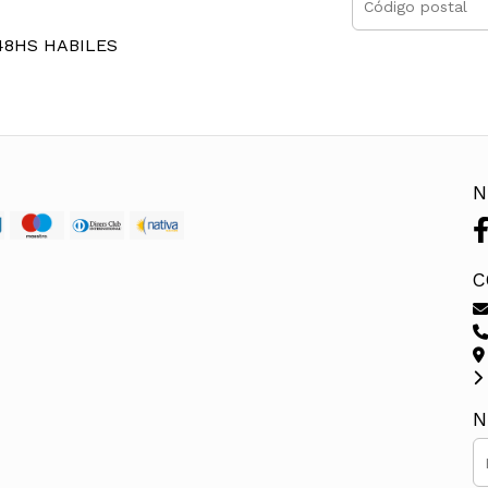
48HS HABILES
N
C
N